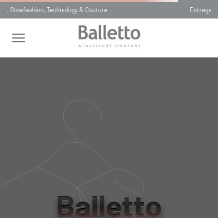
Entrega SAME DAY para São Paulo, Capital
VOCÊ TAMBÉM
VAI GOSTAR
QUEM VIU,
VIU TAMBÉM...
Balletto