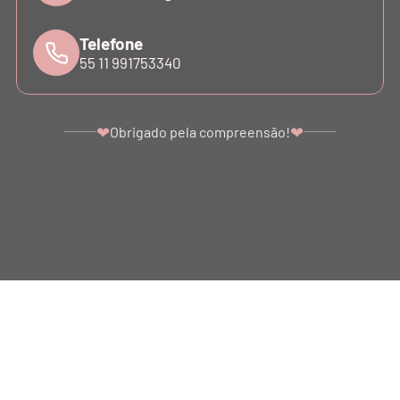
Telefone
55 11 991753340
❤
❤
Obrigado pela compreensão!
Utilizamos cookies para proporcionar uma melhor
experiência para você! Conheça nossa
Política de
Privacidade
.
Continuar