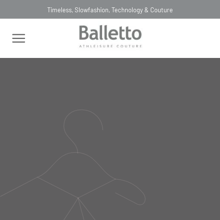
Timeless, Slowfashion, Technology & Couture
FEMININO
BLUSAS
MANGA CURTA
BLUSA TRICOT MANGA
LEQUE PRETO NERO
BLUSA TRICOT MANGA LEQUE
PRETO NERO
TR039
R$
586
,
00
Selecionar
cor