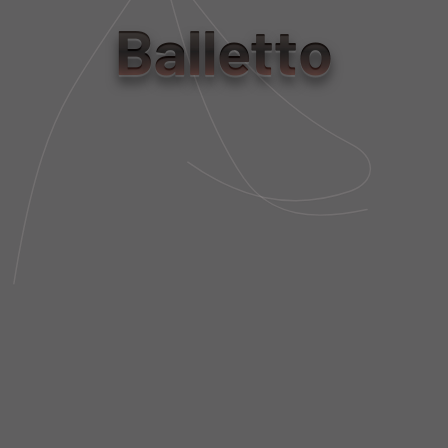
tamanho
Balletto
PP
P
M
G
Tabela de Medidas
NÃO SEI MEU CEP
DESCRIÇÃO DA PEÇA
FIT AND SIZE
FRETE E POLÍTICA DE TROCA