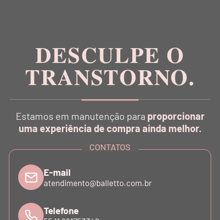
Inspirada na estética da dança, a Balletto é pioneira
no conceito Athleisure Couture no Brasil.
DESCULPE O
TRANSTORNO.
CATÁLOGO
Estamos em manutenção para
proporcionar
INSTITUCIONAL
uma experiência de compra ainda melhor.
CONTATOS
SUPORTE
E-mail
atendimento@balletto.com.br
ATENDIMENTO
Telefone