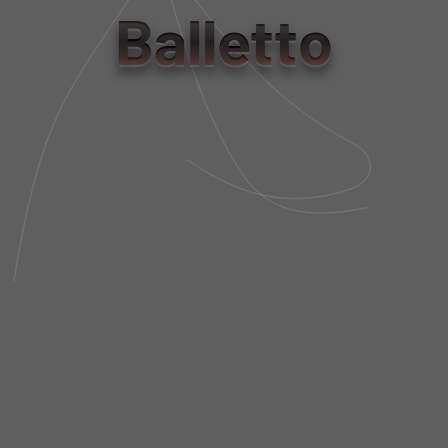
PP
P
M
G
Balletto
Tabela de Medidas
NÃO SEI MEU CEP
DESCRIÇÃO DA PEÇA
FIT AND SIZE
FRETE E POLÍTICA DE TROCA