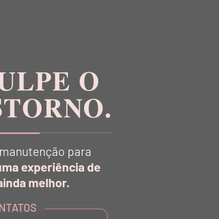
ULPE O
STORNO.
manutenção para
uma experiência de
R
inda melhor.
NTATOS