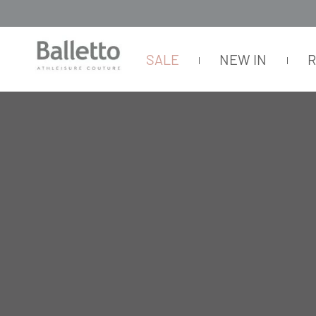
SALE
NEW IN
FEMININO
CALÇAS
RETA
CALÇA TELA METALIZADA FAIXA PR