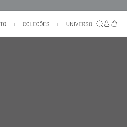
TTO
COLEÇÕES
UNIVERSO
CALÇA TELA METALIZADA
FAIXA PRETO NERO
CA102
R$
2
.
695
,
00
R$
808
,
50
ou
2
x de
R$
404
,
25
Selecionar
cor