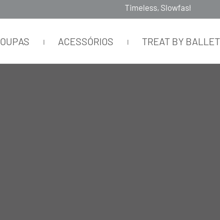
Timeless, Slowfashion, Technology & Couture
ROUPAS
ACESSÓRIOS
TREAT BY BALLE
ETO NERO