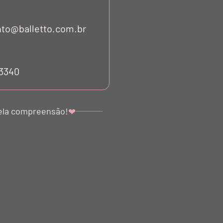
to@balletto.com.br
53340
ela compreensão!
❤