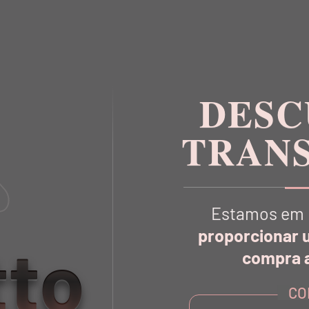
DESC
TRAN
Estamos em 
proporcionar 
tto
VOCÊ TAMBÉM
VAI GOSTA
compra a
CO